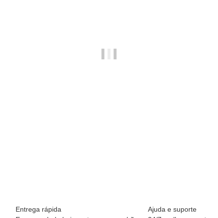
BREEZY ROLLERS 2241890 Groovy branco/multicolor
69,90 €
*
Disponível imediatamente
Entrega rápida
Ajuda e suporte