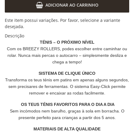
ADICIONAR AO CARRINHO
x
Este item possui variações. Por favor, selecione a variante
desejada.
Descrição
TÉNIS – O PRÓXIMO NÍVEL
Com os BREEZY ROLLERS, podes escolher entre caminhar ou
rolar. Nunca mais percas o autocarro – simplesmente desliza e
chega a tempo!
SISTEMA DE CLIQUE ÚNICO
Transforma os teus ténis em patins em apenas alguns segundos,
sem precisares de ferramentas. O sistema Easy-Click permite
remover e encaixar as rodas facilmente.
OS TEUS TÉNIS FAVORITOS PARA O DIA A DIA
Sem incómodos nem barulho, graças à sola em borracha. O
presente perfeito para crianças a partir dos 5 anos.
MATERIAIS DE ALTA QUALIDADE