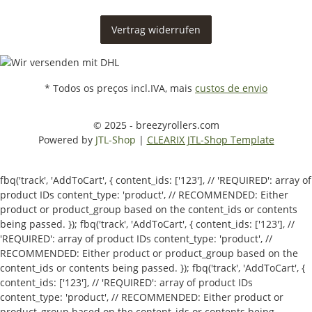
Vertrag widerrufen
* Todos os preços incl.IVA, mais
custos de envio
© 2025 - breezyrollers.com
Powered by
JTL-Shop
|
CLEARIX JTL-Shop Template
fbq('track', 'AddToCart', { content_ids: ['123'], // 'REQUIRED': array of
product IDs content_type: 'product', // RECOMMENDED: Either
product or product_group based on the content_ids or contents
being passed. });
fbq('track', 'AddToCart', { content_ids: ['123'], //
'REQUIRED': array of product IDs content_type: 'product', //
RECOMMENDED: Either product or product_group based on the
content_ids or contents being passed. });
fbq('track', 'AddToCart', {
content_ids: ['123'], // 'REQUIRED': array of product IDs
content_type: 'product', // RECOMMENDED: Either product or
product_group based on the content_ids or contents being