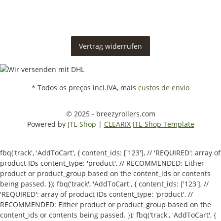
Vertrag widerrufen
* Todos os preços incl.IVA, mais
custos de envio
© 2025 - breezyrollers.com
Powered by
JTL-Shop
|
CLEARIX JTL-Shop Template
fbq('track', 'AddToCart', { content_ids: ['123'], // 'REQUIRED': array of
product IDs content_type: 'product', // RECOMMENDED: Either
product or product_group based on the content_ids or contents
being passed. });
fbq('track', 'AddToCart', { content_ids: ['123'], //
'REQUIRED': array of product IDs content_type: 'product', //
RECOMMENDED: Either product or product_group based on the
content_ids or contents being passed. });
fbq('track', 'AddToCart', {