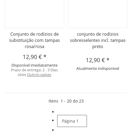
Conjunto de rodízios de
conjunto de rodízios
substituição com tampas
sobresselentes incl. tampas
rosa/rosa
preto
12,90 €
*
12,90 €
*
Disponível imediatamente
Atualmente indisponivel
Prazo de entrega:
2 - 3 Dias
úteis
Outros países
Itens
1
-
20
do
23
Página
1