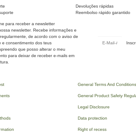
rte
Devoluções rápidas
suporte
Reembolso rápido garantido
me para receber a newsletter
ossa newsletter. Recebe informações e
regularmente, de acordo com o aviso de
e e consentimento dos teus
Insc
preendo que posso alterar o meu
nto para deixar de receber e-mails em
tura.
est
General Terms And Condition
ments
General Product Safety Regul
Legal Disclosure
thods
Data protection
ormation
Right of recess