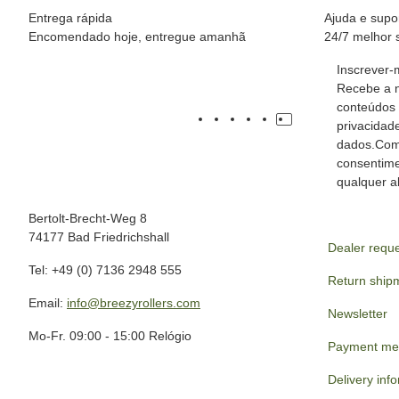
Entrega rápida
Ajuda e supo
Encomendado hoje, entregue amanhã
24/7 melhor 
Inscrever-
Recebe a n
conteúdos 
privacidad
dados.Com
consentime
qualquer al
Bertolt-Brecht-Weg 8
74177 Bad Friedrichshall
Dealer requ
Tel: +49 (0) 7136 2948 555
Return ship
Email:
info@breezyrollers.com
Newsletter
Mo-Fr. 09:00 - 15:00 Relógio
Payment me
Delivery inf