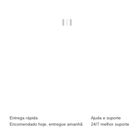
BREEZY ROLLERS 2241861 Skater branco/multicolor
69,90 €
*
Disponível imediatamente
Entrega rápida
Ajuda e suporte
Encomendado hoje, entregue amanhã
24/7 melhor suporte