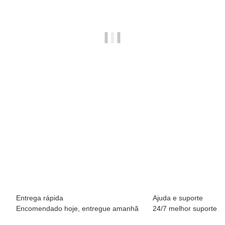
BREEZY ROLLERS 2241860 Skater branco/preto
69,90 €
*
Disponível imediatamente
Entrega rápida
Ajuda e suporte
Encomendado hoje, entregue amanhã
24/7 melhor suporte