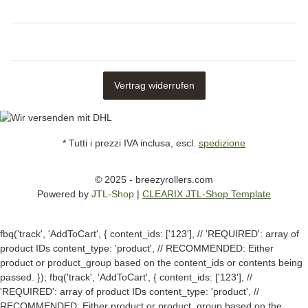
Vertrag widerrufen
* Tutti i prezzi IVA inclusa, escl.
spedizione
© 2025 - breezyrollers.com
Powered by
JTL-Shop
|
CLEARIX JTL-Shop Template
fbq('track', 'AddToCart', { content_ids: ['123'], // 'REQUIRED': array of
product IDs content_type: 'product', // RECOMMENDED: Either
product or product_group based on the content_ids or contents being
passed. });
fbq('track', 'AddToCart', { content_ids: ['123'], //
'REQUIRED': array of product IDs content_type: 'product', //
RECOMMENDED: Either product or product_group based on the