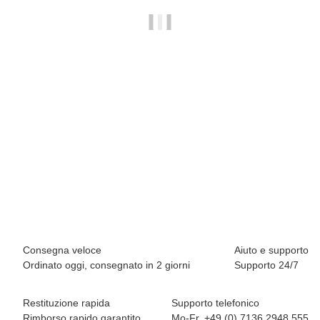
BREEZY ROLLERS 2241810 Origin bianco/blu
64,90 €
*
Disponibile immediatamente
Consegna veloce
Aiuto e supporto
Ordinato oggi, consegnato in 2 giorni
Supporto 24/7
Restituzione rapida
Supporto telefonico
Rimborso rapido garantito
Mo-Fr. +49 (0) 7136 2948 555