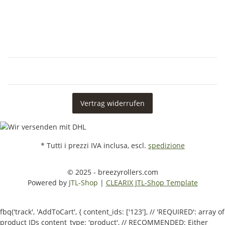
Vertrag widerrufen
* Tutti i prezzi IVA inclusa, escl.
spedizione
© 2025 - breezyrollers.com
Powered by
JTL-Shop
|
CLEARIX JTL-Shop Template
fbq('track', 'AddToCart', { content_ids: ['123'], // 'REQUIRED': array of
product IDs content_type: 'product', // RECOMMENDED: Either