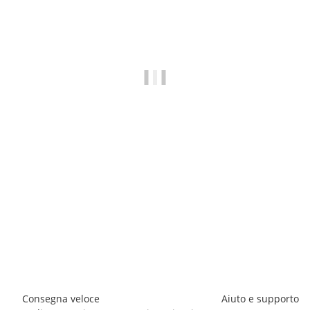
BREEZY ROLLERS 2241810 Origin bianco/blu
64,90 €
*
Disponibile immediatamente
Consegna veloce
Aiuto e supporto