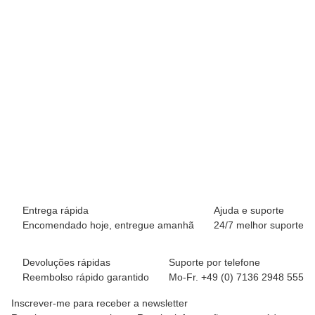
BREEZY ROLLERS 2241810 Origin branco/azul
64,90 €
*
Disponível imediatamente
Entrega rápida
Ajuda e suporte
Encomendado hoje, entregue amanhã
24/7 melhor suporte
Devoluções rápidas
Suporte por telefone
Reembolso rápido garantido
Mo-Fr. +49 (0) 7136 2948 555
Inscrever-me para receber a newsletter