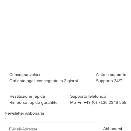
BREEZY ROLLERS 2280374 Splash bianco/blu chiaro
69,90 €
*
Scorte basse
Consegna veloce
Aiuto e supporto
Ordinato oggi, consegnato in 2 giorni
Supporto 24/7
Restituzione rapida
Supporto telefonico
Rimborso rapido garantito
Mo-Fr. +49 (0) 7136 2948 555
Newsletter Abbonarsi
”
Abbonarsi