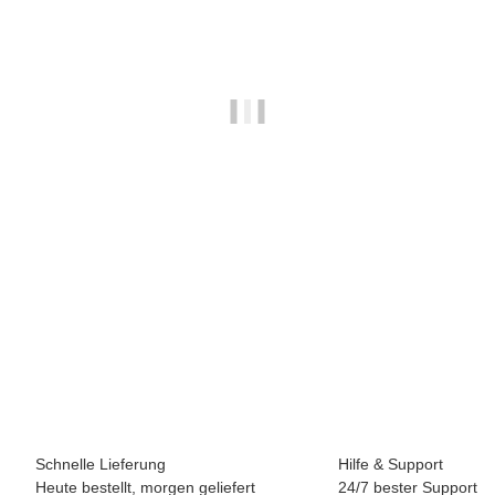
BREEZY ROLLERS 2241860 Skater weiss/schwarz
69,90 €
*
Sofort verfügbar
Schnelle Lieferung
Hilfe & Support
Heute bestellt, morgen geliefert
24/7 bester Support