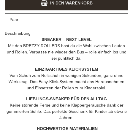
IN DEN WARENKORB
x
Dieser Artikel hat Variationen. Wählen Sie bitte die gewünschte
Paar
Variation aus.
Beschreibung
SNEAKER – NEXT LEVEL
Mit den
BREZZY ROLLERS
hast du die Wahl zwischen Laufen
und Rollen. Verpasse nie wieder den Bus – rolle einfach los und
sei pünktlich da!
EINZIGARTIGES KLICKSYSTEM
Vom Schuh zum Rollschuh in wenigen Sekunden, ganz ohne
Werkzeug. Das Easy-Klick-System macht das Herausnehmen
und Einsetzen der Rollen zum Kinderspiel.
LIEBLINGS-SNEAKER FÜR DEN ALLTAG
Keine störende Ferse und keine Klappergeräusche dank der
gummierten Sohle. Das perfekte Geschenk für Kinder ab etwa 5
Jahren.
HOCHWERTIGE MATERIALIEN