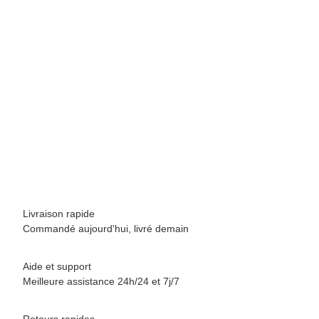
BREEZY ROLLERS 2241860 Skater blanc/noir
69,90 €
*
Disponible immédiatement
Livraison rapide
Commandé aujourd'hui, livré demain
Aide et support
Meilleure assistance 24h/24 et 7j/7