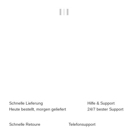
BREEZY ROLLERS 2241843 Classic marineblau
69,90 €
*
Sofort verfügbar
Schnelle Lieferung
Hilfe & Support
Heute bestellt, morgen geliefert
24/7 bester Support
Schnelle Retoure
Telefonsupport