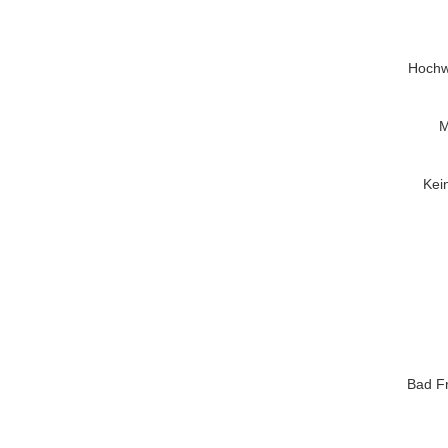
Hochwe
M
Kei
Bad Fr