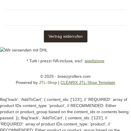
Vertrag widerrufen
* Tutti i prezzi IVA inclusa, escl.
spedizione
© 2025 - breezyrollers.com
Powered by
JTL-Shop
|
CLEARIX JTL-Shop Template
fbq('track', 'AddToCart', { content_ids: ['123'], // 'REQUIRED': array of
product IDs content_type: 'product', // RECOMMENDED: Either
product or product_group based on the content_ids or contents being
passed. });
fbq('track', 'AddToCart', { content_ids: ['123'], //
'REQUIRED': array of product IDs content_type: 'product', //
RECOMMENDED: Either product or product_group based on the