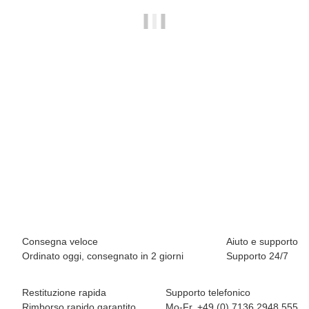
BREEZY ROLLERS 2180373 Splash bianco/rosa
69,90 €
*
Disponibile immediatamente
Consegna veloce
Aiuto e supporto
Ordinato oggi, consegnato in 2 giorni
Supporto 24/7
Restituzione rapida
Supporto telefonico
Rimborso rapido garantito
Mo-Fr. +49 (0) 7136 2948 555