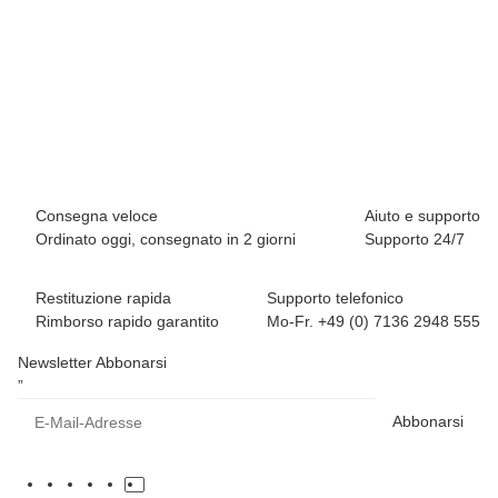
BREEZY ROLLERS 2191841 Classic rosa
69,90 €
*
Disponibile immediatamente
Consegna veloce
Aiuto e supporto
Ordinato oggi, consegnato in 2 giorni
Supporto 24/7
Restituzione rapida
Supporto telefonico
Rimborso rapido garantito
Mo-Fr. +49 (0) 7136 2948 555
Newsletter Abbonarsi
”
Abbonarsi