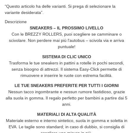
x
“Questo articolo ha delle varianti. Si prega di selezionare la
variante desiderata”.
Descrizione
SNEAKERS – IL PROSSIMO LIVELLO
Con le
BREZZY ROLLERS
, puoi scegliere se camminare o
scivolare. Non perdere mai più l'autobus – scivola via e arriva
puntuale!
SISTEMA DI CLIC UNICO
Trasforma le tue sneakers in pattini a rotelle in pochi secondi,
senza bisogno di attrezzi. Il sistema Easy-Click permette di
rimuovere e inserire le ruote con estrema facilità.
LE TUE SNEAKERS PREFERITE PER TUTTI I GIORNI
Nessun tacco ingombrante e nessun rumore fastidioso, grazie
alla suola in gomma. Il regalo perfetto per bambini a partire dai 5
anni.
MATERIALI DI ALTA QUALITÀ
Materiale esterno e interno sintetico, suola in gomma e soletta in
EVA. Le taglie sono standard; in caso di dubbio, si consiglia di