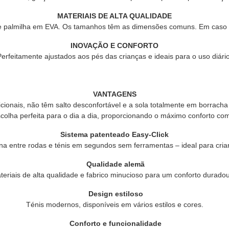
MATERIAIS DE ALTA QUALIDADE
racha e palmilha em EVA. Os tamanhos têm as dimensões comuns. Em ca
INOVAÇÃO E CONFORTO
Perfeitamente ajustados aos pés das crianças e ideais para o uso diário
VANTAGENS
dicionais, não têm salto desconfortável e a sola totalmente em borracha
a perfeita para o dia a dia, proporcionando o máximo conforto com 
Sistema patenteado Easy-Click
rna entre rodas e ténis em segundos sem ferramentas – ideal para cria
Qualidade alemã
teriais de alta qualidade e fabrico minucioso para um conforto duradou
Design estiloso
Ténis modernos, disponíveis em vários estilos e cores.
Conforto e funcionalidade