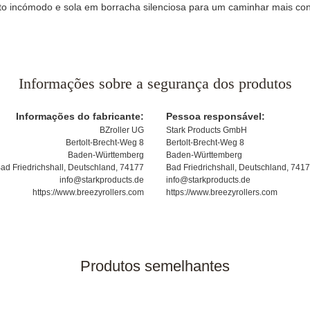
to incómodo e sola em borracha silenciosa para um caminhar mais conf
Informações sobre a segurança dos produtos
Informações do fabricante:
Pessoa responsável:
BZroller UG
Stark Products GmbH
Bertolt-Brecht-Weg 8
Bertolt-Brecht-Weg 8
Baden-Württemberg
Baden-Württemberg
ad Friedrichshall, Deutschland, 74177
Bad Friedrichshall, Deutschland, 741
info@starkproducts.de
info@starkproducts.de
https://www.breezyrollers.com
https://www.breezyrollers.com
Produtos semelhantes