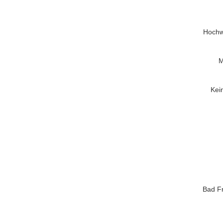
Hochwe
M
Kei
Bad Fr