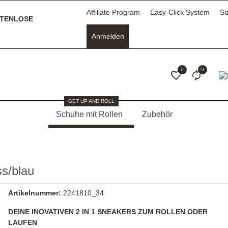
Affiliate Program
Easy-Click System
Si
TENLOSE
Anmelden
0
0
GET UP AND ROLL
Schuhe mit Rollen
Zubehör
s/blau
Artikelnummer:
2241810_34
DEINE INOVATIVEN 2 IN 1 SNEAKERS ZUM ROLLEN ODER
LAUFEN