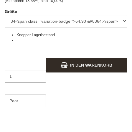
(Sie sparen
13.35%
, also
10,00 €
)
Größe
Knapper Lagerbestand
IN DEN WARENKORB
Paar