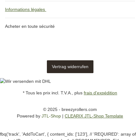
Informations légales
Acheter en toute sécurité
Vertrag widerrufen
* Tous les prix incl. T.V.A., plus
frais d'expédition
© 2025 - breezyrollers.com
Powered by
JTL-Shop
|
CLEARIX JTL-Shop Template
fbq('track', 'AddToCart', { content_ids: ['123'], // 'REQUIRED': array of