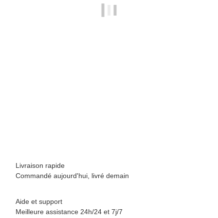
BREEZY ROLLERS 2241861 Skater blanc/multicolore
69,90 €
*
Disponible immédiatement
Livraison rapide
Commandé aujourd'hui, livré demain
Aide et support
Meilleure assistance 24h/24 et 7j/7