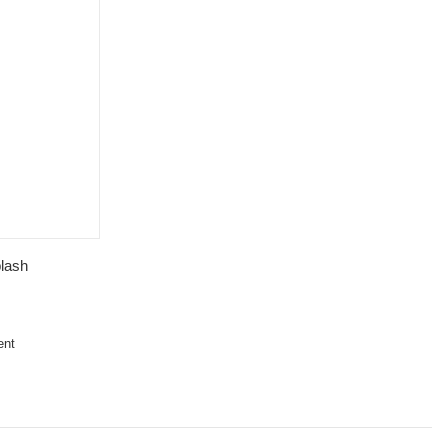
lash
ent