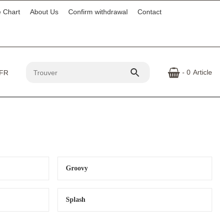
e Chart
About Us
Confirm withdrawal
Contact
- 0
Article
Groovy
Splash