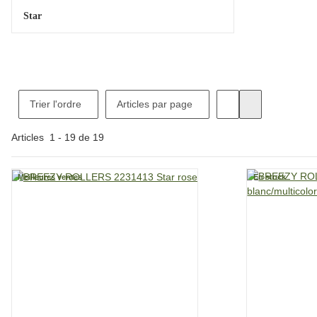
Star
Trier l'ordre
Articles par page
Articles
1
-
19
de
19
Meilleures ventes
En stock