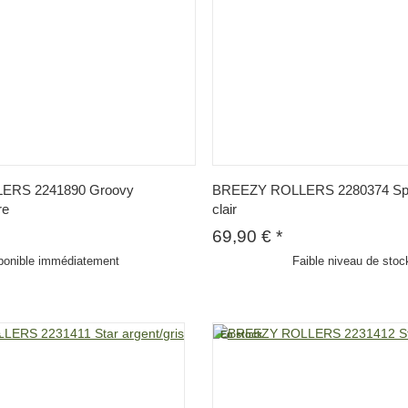
ERS 2241890 Groovy
BREEZY ROLLERS 2280374 Spla
re
clair
69,90 €
*
ponible immédiatement
Faible niveau de stoc
s
En stock