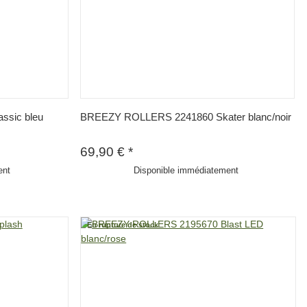
sic bleu
BREEZY ROLLERS 2241860 Skater blanc/noir
69,90 €
*
ent
Disponible immédiatement
En rupture de stock