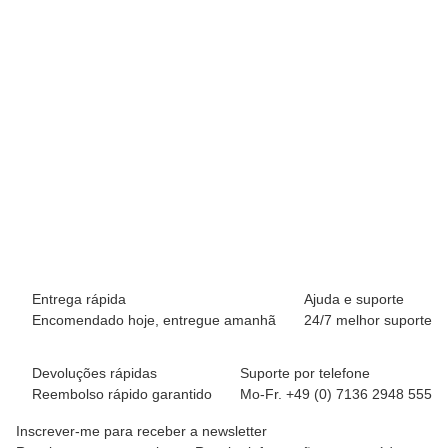
BREEZY ROLLERS 2231412 Star rosa/rosa
69,90 €
*
Disponível imediatamente
Entrega rápida
Ajuda e suporte
Encomendado hoje, entregue amanhã
24/7 melhor suporte
Devoluções rápidas
Suporte por telefone
Reembolso rápido garantido
Mo-Fr. +49 (0) 7136 2948 555
Inscrever-me para receber a newsletter