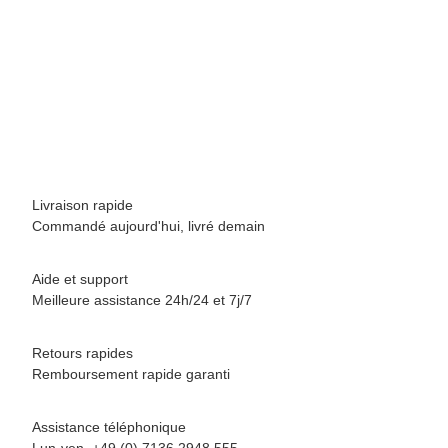
BREEZY ROLLERS 2231412 Star rose/pink
69,90 €
*
Disponible immédiatement
Livraison rapide
Commandé aujourd'hui, livré demain
Aide et support
Meilleure assistance 24h/24 et 7j/7
Retours rapides
Remboursement rapide garanti
Assistance téléphonique