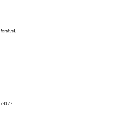
ortável.
, 74177