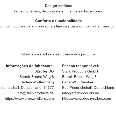
Design estiloso
Ténis modernos, disponíveis em vários estilos e cores.
Conforto e funcionalidade
to incómodo e sola em borracha silenciosa para um caminhar mais conf
Informações sobre a segurança dos produtos
Informações do fabricante:
Pessoa responsável:
BZroller UG
Stark Products GmbH
Bertolt-Brecht-Weg 8
Bertolt-Brecht-Weg 8
Baden-Württemberg
Baden-Württemberg
iedrichshall, Deutschland, 74177
Bad Friedrichshall, Deutschland
info@starkproducts.de
info@starkproducts.de
https://www.breezyrollers.com
https://www.breezyrollers.com