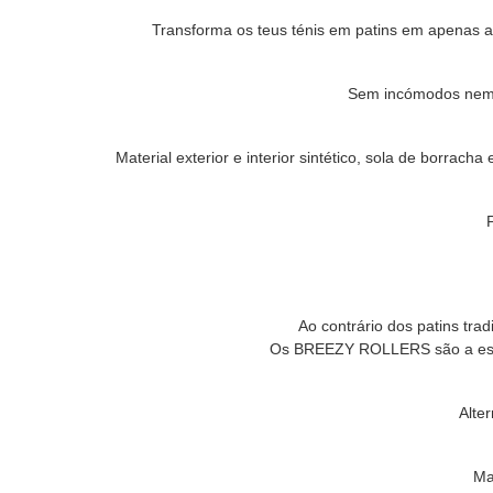
Transforma os teus ténis em patins em apenas a
Sem incómodos nem ba
Material exterior e interior sintético, sola de bor
Ao contrário dos patins tra
Os BREEZY ROLLERS são a escolh
Alte
Ma