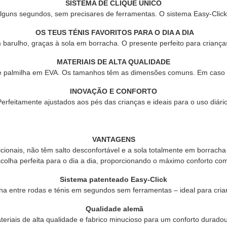
SISTEMA DE CLIQUE ÚNICO
lguns segundos, sem precisares de ferramentas. O sistema Easy-Click 
OS TEUS TÉNIS FAVORITOS PARA O DIA A DIA
rulho, graças à sola em borracha. O presente perfeito para crianças
MATERIAIS DE ALTA QUALIDADE
racha e palmilha em EVA. Os tamanhos têm as dimensões comuns. Em ca
INOVAÇÃO E CONFORTO
Perfeitamente ajustados aos pés das crianças e ideais para o uso diário
VANTAGENS
dicionais, não têm salto desconfortável e a sola totalmente em borracha
a perfeita para o dia a dia, proporcionando o máximo conforto com 
Sistema patenteado Easy-Click
rna entre rodas e ténis em segundos sem ferramentas – ideal para cria
Qualidade alemã
teriais de alta qualidade e fabrico minucioso para um conforto duradou