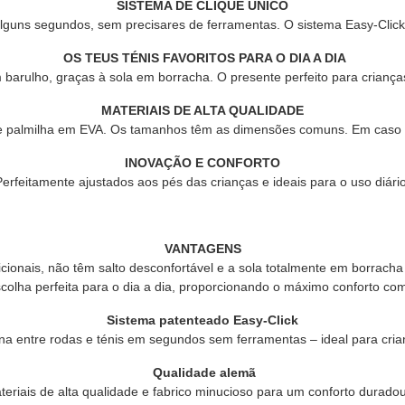
SISTEMA DE CLIQUE ÚNICO
lguns segundos, sem precisares de ferramentas. O sistema Easy-Click 
OS TEUS TÉNIS FAVORITOS PARA O DIA A DIA
rulho, graças à sola em borracha. O presente perfeito para crianças
MATERIAIS DE ALTA QUALIDADE
racha e palmilha em EVA. Os tamanhos têm as dimensões comuns. Em ca
INOVAÇÃO E CONFORTO
Perfeitamente ajustados aos pés das crianças e ideais para o uso diário
VANTAGENS
dicionais, não têm salto desconfortável e a sola totalmente em borracha
a perfeita para o dia a dia, proporcionando o máximo conforto com 
Sistema patenteado Easy-Click
rna entre rodas e ténis em segundos sem ferramentas – ideal para cria
Qualidade alemã
teriais de alta qualidade e fabrico minucioso para um conforto duradou