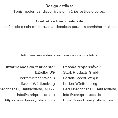
Design estiloso
Ténis modernos, disponíveis em vários estilos e cores.
Conforto e funcionalidade
to incómodo e sola em borracha silenciosa para um caminhar mais conf
Informações sobre a segurança dos produtos
Informações do fabricante:
Pessoa responsável:
BZroller UG
Stark Products GmbH
Bertolt-Brecht-Weg 8
Bertolt-Brecht-Weg 8
Baden-Württemberg
Baden-Württemberg
iedrichshall, Deutschland, 74177
Bad Friedrichshall, Deutschland
info@starkproducts.de
info@starkproducts.de
https://www.breezyrollers.com
https://www.breezyrollers.com