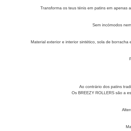
Transforma os teus ténis em patins em apenas a
Sem incómodos nem ba
Material exterior e interior sintético, sola de bor
Ao contrário dos patins tra
Os BREEZY ROLLERS são a escolh
Alte
Ma