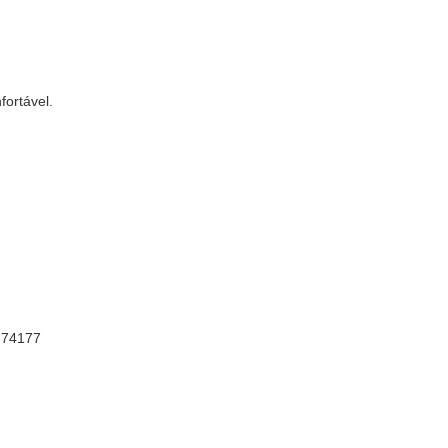
ortável.
, 74177