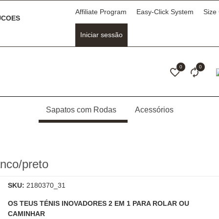
Affiliate Program
Easy-Click System
Size
COES
Iniciar sessão
0
0
Sapatos com Rodas
Acessórios
co/preto
SKU:
2180370_31
OS TEUS TÉNIS INOVADORES 2 EM 1 PARA ROLAR OU
CAMINHAR