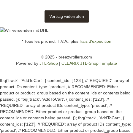
Vertrag widerrufen
* Tous les prix incl. T.V.A., plus
frais d'expédition
© 2025 - breezyrollers.com
Powered by
JTL-Shop
|
CLEARIX JTL-Shop Template
fbq('track', 'AddToCart', { content_ids: ['123'], // 'REQUIRED': array of
product IDs content_type: 'product', // RECOMMENDED: Either
product or product_group based on the content_ids or contents being
passed. });
fbq('track', 'AddToCart', { content_ids: ['123'], //
'REQUIRED': array of product IDs content_type: 'product', //
RECOMMENDED: Either product or product_group based on the
content_ids or contents being passed. });
fbq('track', 'AddToCart', {
content_ids: ['123'], // 'REQUIRED': array of product IDs content_type:
'product', // RECOMMENDED: Either product or product_group based