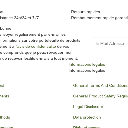
rt
Retours rapides
istance 24h/24 et 7j/7
Remboursement rapide garanti
'abonner
'envoyer régulièrement par e-mail les
nformations sur votre portefeuille de produits
ément à l'
avis de confidentialité
de vos
Je comprends que je peux révoquer mon
n de recevoir lesdits e-mails à tout moment.
Informations légales
Informations légales
est
General Terms And Condition
ments
General Product Safety Regul
Legal Disclosure
thods
Data protection
ormation
Right of recess