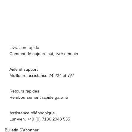
BREEZY ROLLERS 2280375 Splash blanc/jaune
69,90 €
*
Disponible immédiatement
Livraison rapide
Commandé aujourd'hui, livré demain
Aide et support
Meilleure assistance 24h/24 et 7j/7
Retours rapides
Remboursement rapide garanti
Assistance téléphonique
Lun-ven. +49 (0) 7136 2948 555
Bulletin S'abonner