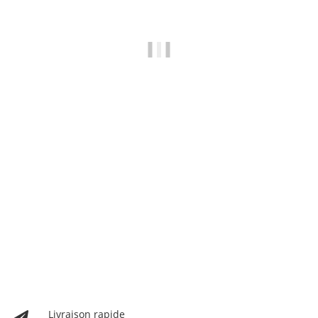
BREEZY ROLLERS 2195670 Blast LED blanc/rose
69,90 €
*
Actuellement en rupture de stock
Livraison rapide