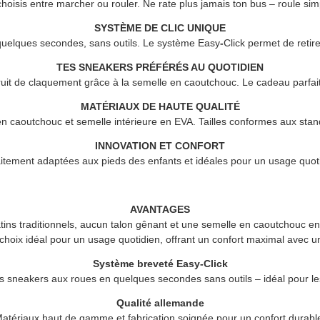
choisis entre marcher ou rouler. Ne rate plus jamais ton bus – roule sim
SYSTÈME DE CLIC UNIQUE
quelques secondes, sans outils. Le système Easy
-
Click permet de retire
TES SNEAKERS PRÉFÉRÉS AU QUOTIDIEN
ruit de claquement grâce à la semelle en caoutchouc. Le cadeau parfait
MATÉRIAUX DE HAUTE QUALITÉ
 en caoutchouc et semelle intérieure en EVA. Tailles conformes aux stand
INNOVATION ET CONFORT
itement adaptées aux pieds des enfants et idéales pour un usage quot
AVANTAGES
ins traditionnels, aucun talon gênant et une semelle en caoutchouc en
choix idéal pour un usage quotidien, offrant un confort maximal avec une
Système breveté Easy-Click
 sneakers aux roues en quelques secondes sans outils – idéal pour le
Qualité allemande
atériaux haut de gamme et fabrication soignée pour un confort durabl