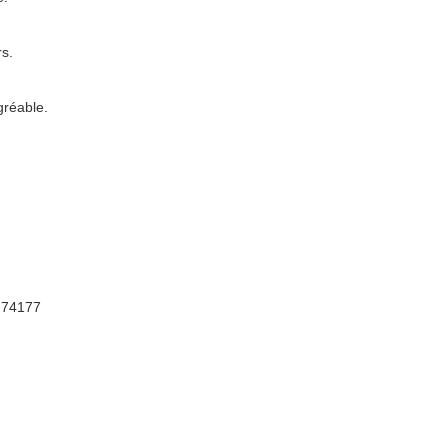
s.
gréable.
, 74177