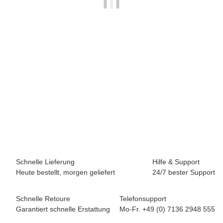
BREEZY ROLLERS 2241842 Classic weiss
69,90 €
*
Sofort verfügbar
Schnelle Lieferung
Hilfe & Support
Heute bestellt, morgen geliefert
24/7 bester Support
Schnelle Retoure
Telefonsupport
Garantiert schnelle Erstattung
Mo-Fr. +49 (0) 7136 2948 555