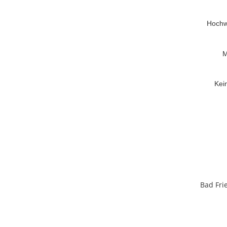
Hochwe
M
Kei
Bad Fri