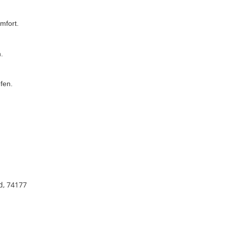
mfort.
.
fen.
d, 74177