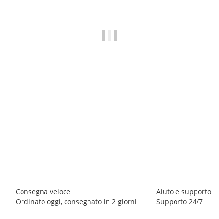
BREEZY ROLLERS 2241891 Groovy bianco/multiplo
69,90 €
*
Disponibile immediatamente
Consegna veloce
Aiuto e supporto
Ordinato oggi, consegnato in 2 giorni
Supporto 24/7