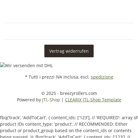
Vertrag widerrufen
* Tutti i prezzi IVA inclusa, escl.
spedizione
© 2025 - breezyrollers.com
Powered by
JTL-Shop
|
CLEARIX JTL-Shop Template
fbq('track', 'AddToCart', { content_ids: ['123'], // 'REQUIRED': array of
product IDs content_type: 'product', // RECOMMENDED: Either
product or product_group based on the content_ids or contents
being passed. });
fbq('track', 'AddToCart', { content_ids: ['123'], //