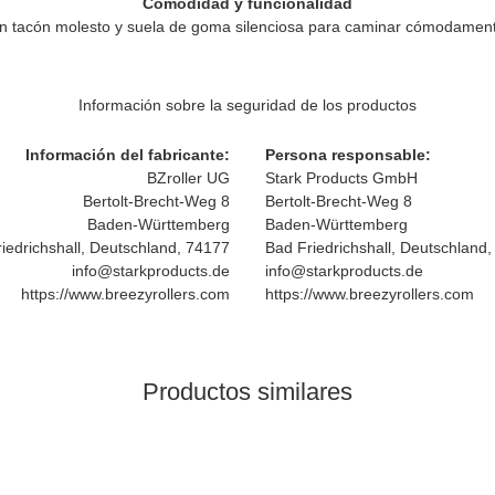
Comodidad y funcionalidad
in tacón molesto y suela de goma silenciosa para caminar cómodament
Información sobre la seguridad de los productos
Información del fabricante:
Persona responsable:
BZroller UG
Stark Products GmbH
Bertolt-Brecht-Weg 8
Bertolt-Brecht-Weg 8
Baden-Württemberg
Baden-Württemberg
iedrichshall, Deutschland, 74177
Bad Friedrichshall, Deutschland
info@starkproducts.de
info@starkproducts.de
https://www.breezyrollers.com
https://www.breezyrollers.com
Productos similares