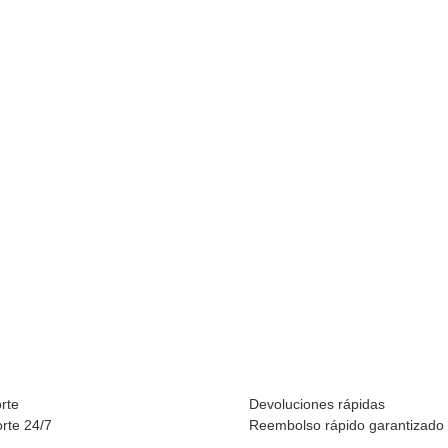
Disponible inmediatamente
rte
Devoluciones rápidas
orte 24/7
Reembolso rápido garantizado