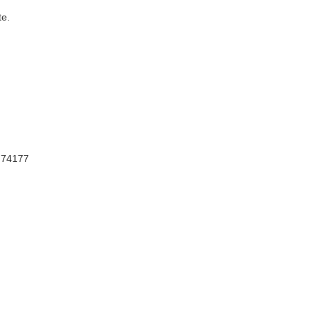
e.
, 74177