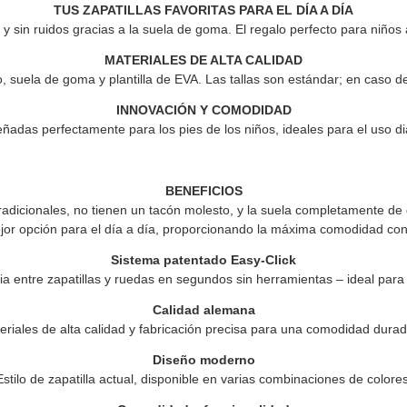
TUS ZAPATILLAS FAVORITAS PARA EL DÍA A DÍA
 y sin ruidos gracias a la suela de goma.
El regalo perfecto para niños 
MATERIALES DE ALTA CALIDAD
ico, suela de goma y plantilla de EVA.
Las tallas son estándar; en caso d
INNOVACIÓN Y COMODIDAD
ñadas perfectamente para los pies de los niños, ideales para el uso di
BENEFICIOS
 tradicionales, no tienen un tacón molesto, y la suela completamente de
or opción para el día a día, proporcionando la máxima comodidad con 
Sistema patentado Easy-Click
a entre zapatillas y ruedas en segundos sin herramientas – ideal para 
Calidad alemana
eriales de alta calidad y fabricación precisa para una comodidad durad
Diseño moderno
Estilo de zapatilla actual, disponible en varias combinaciones de colores