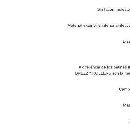
Sin tacón molesto
Material exterior e interior sintét
Dise
A diferencia de los patines
BREZZY ROLLERS
son la mej
Cambi
Mat