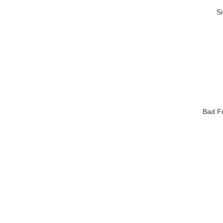
S
Bad Fr
Top