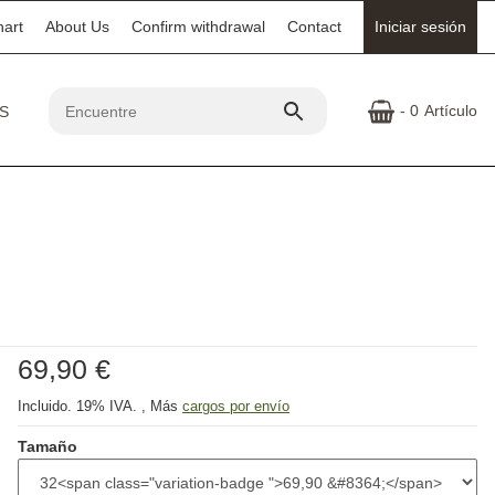
hart
About Us
Confirm withdrawal
Contact
Iniciar sesión
- 0
Artículo
69,90 €
Incluido. 19% IVA. , Más
cargos por envío
Tamaño