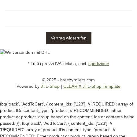
Vertrag widerrufen
* Tutti i prezzi IVA inclusa, escl.
spedizione
© 2025 - breezyrollers.com
Powered by
JTL-Shop
|
CLEARIX JTL-Shop Template
fbq('track', 'AddToCart', { content_ids: ['123'], // 'REQUIRED': array of
product IDs content_type: 'product', // RECOMMENDED: Either
product or product_group based on the content_ids or contents being
passed. });
fbq('track', 'AddToCart', { content_ids: ['123'], //
'REQUIRED': array of product IDs content_type: 'product', //
RECOMMENDED: Either product or product_group based on the