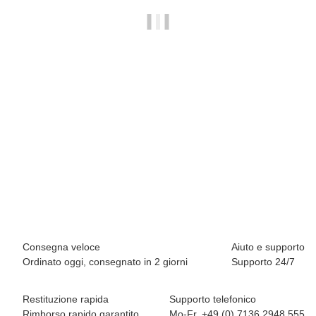
BREEZY ROLLERS 2241810 Origin bianco/blu
64,90 €
*
Disponibile immediatamente
Consegna veloce
Aiuto e supporto
Ordinato oggi, consegnato in 2 giorni
Supporto 24/7
Restituzione rapida
Supporto telefonico
Rimborso rapido garantito
Mo-Fr. +49 (0) 7136 2948 555