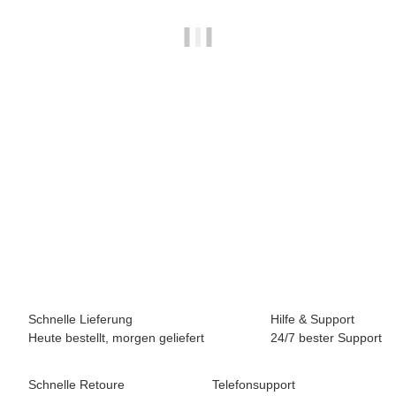
BREEZY ROLLERS 2241860 Skater weiss/schwarz
69,90 €
*
Sofort verfügbar
Schnelle Lieferung
Hilfe & Support
Heute bestellt, morgen geliefert
24/7 bester Support
Schnelle Retoure
Telefonsupport