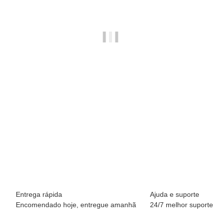
BREEZY ROLLERS 2191841 Classic cor-de-rosa
69,90 €
*
Disponível imediatamente
Entrega rápida
Ajuda e suporte
Encomendado hoje, entregue amanhã
24/7 melhor suporte