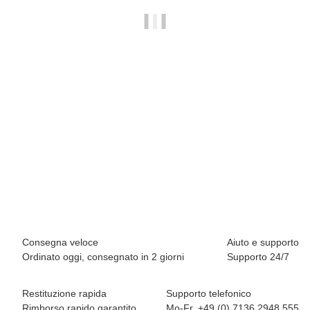
BREEZY ROLLERS 2231411 Star argento/grigio
69,90 €
*
Disponibile immediatamente
Consegna veloce
Aiuto e supporto
Ordinato oggi, consegnato in 2 giorni
Supporto 24/7
Restituzione rapida
Supporto telefonico
Rimborso rapido garantito
Mo-Fr. +49 (0) 7136 2948 555