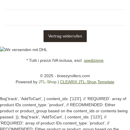
Vertrag widerrufen
* Tutti i prezzi IVA inclusa, escl.
spedizione
© 2025 - breezyrollers.com
Powered by
JTL-Shop
|
CLEARIX JTL-Shop Template
fbq('track', 'AddToCart', { content_ids: ['123'], // 'REQUIRED': array of
product IDs content_type: 'product', // RECOMMENDED: Either
product or product_group based on the content_ids or contents being
passed. });
fbq('track', 'AddToCart', { content_ids: ['123'], //
'REQUIRED': array of product IDs content_type: 'product', //
RECOMMENDED: Either product or product_group based on the