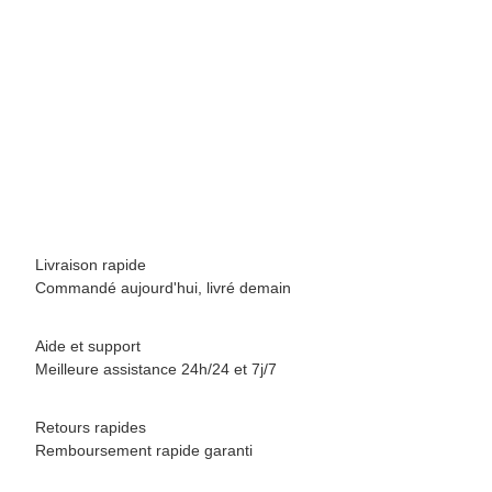
BREEZY ROLLERS 2180373 Splash blanc/rose
69,90 €
*
Disponible immédiatement
Livraison rapide
Commandé aujourd'hui, livré demain
Aide et support
Meilleure assistance 24h/24 et 7j/7
Retours rapides
Remboursement rapide garanti