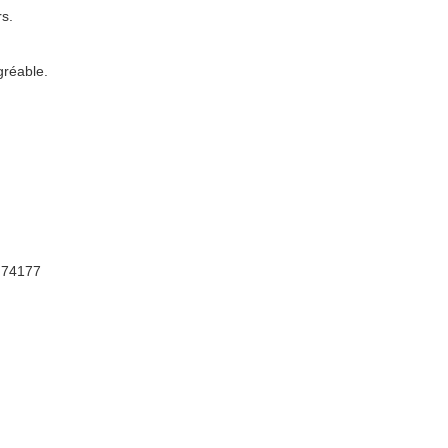
s.
gréable.
, 74177