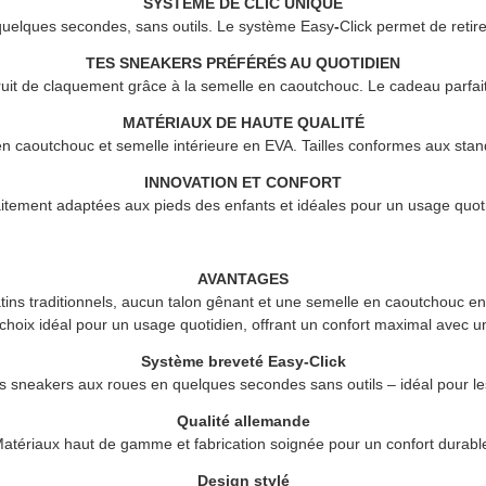
SYSTÈME DE CLIC UNIQUE
quelques secondes, sans outils. Le système Easy
-
Click permet de retire
TES SNEAKERS PRÉFÉRÉS AU QUOTIDIEN
ruit de claquement grâce à la semelle en caoutchouc. Le cadeau parfait
MATÉRIAUX DE HAUTE QUALITÉ
 en caoutchouc et semelle intérieure en EVA. Tailles conformes aux stand
INNOVATION ET CONFORT
itement adaptées aux pieds des enfants et idéales pour un usage quot
AVANTAGES
ins traditionnels, aucun talon gênant et une semelle en caoutchouc en
choix idéal pour un usage quotidien, offrant un confort maximal avec une
Système breveté Easy-Click
 sneakers aux roues en quelques secondes sans outils – idéal pour le
Qualité allemande
atériaux haut de gamme et fabrication soignée pour un confort durabl
Design stylé