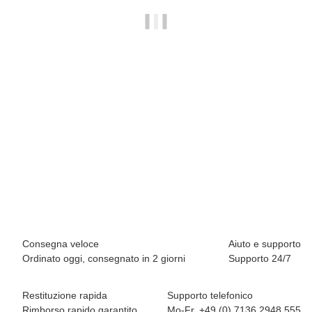
BREEZY ROLLERS 2231412 Star rosa/rosa
69,90 €
*
Disponibile immediatamente
Consegna veloce
Aiuto e supporto
Ordinato oggi, consegnato in 2 giorni
Supporto 24/7
Restituzione rapida
Supporto telefonico
Rimborso rapido garantito
Mo-Fr. +49 (0) 7136 2948 555