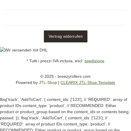
Vertrag widerrufen
* Tutti i prezzi IVA inclusa, escl.
spedizione
© 2025 - breezyrollers.com
Powered by
JTL-Shop
|
CLEARIX JTL-Shop Template
fbq('track', 'AddToCart', { content_ids: ['123'], // 'REQUIRED': array of
product IDs content_type: 'product', // RECOMMENDED: Either
product or product_group based on the content_ids or contents being
passed. });
fbq('track', 'AddToCart', { content_ids: ['123'], //
'REQUIRED': array of product IDs content_type: 'product', //
RECOMMENDED: Either product or product_group based on the