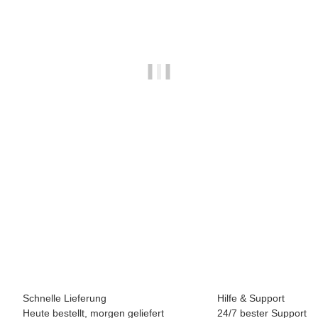
BREEZY ROLLERS 2241860 Skater weiss/schwarz
69,90 €
*
Sofort verfügbar
Schnelle Lieferung
Hilfe & Support
Heute bestellt, morgen geliefert
24/7 bester Support