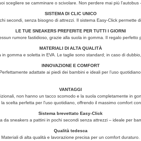
uoi scegliere se camminare o scivolare. Non perdere mai più l'autobus –
SISTEMA DI CLIC UNICO
ochi secondi, senza bisogno di attrezzi. Il sistema Easy-Click permette di
LE TUE SNEAKERS PREFERITE PER TUTTI I GIORNI
un rumore fastidioso, grazie alla suola in gomma. Il regalo perfetto p
MATERIALI DI ALTA QUALITÀ
a in gomma e soletta in EVA. Le taglie sono standard; in caso di dubbio, 
INNOVAZIONE E COMFORT
Perfettamente adattate ai piedi dei bambini e ideali per l’uso quotidiano
VANTAGGI
radizionali, non hanno un tacco scomodo e la suola completamente in gom
la scelta perfetta per l'uso quotidiano, offrendo il massimo comfort con 
Sistema brevettato Easy-Click
a da sneakers a pattini in pochi secondi senza attrezzi – ideale per bam
Qualità tedesca
Materiali di alta qualità e lavorazione precisa per un comfort duraturo.