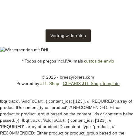
Vertrag widerrufen
* Todos os preços incl.IVA, mais
custos de envio
© 2025 - breezyrollers.com
Powered by
JTL-Shop
|
CLEARIX JTL-Shop Template
fbq('track', 'AddToCart', { content_ids: ['123'], // 'REQUIRED': array of
product IDs content_type: 'product', // RECOMMENDED: Either
product or product_group based on the content_ids or contents being
passed. });
fbq('track', 'AddToCart', { content_ids: ['123'], //
'REQUIRED': array of product IDs content_type: 'product', //
RECOMMENDED: Either product or product_group based on the