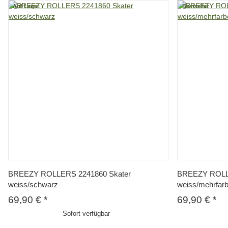
Auf Lager
Bestseller
Vorschau
BREEZY ROLLERS 2241860 Skater
BREEZY ROLL
weiss/schwarz
weiss/mehrfar
69,90 €
*
69,90 €
*
Sofort verfügbar