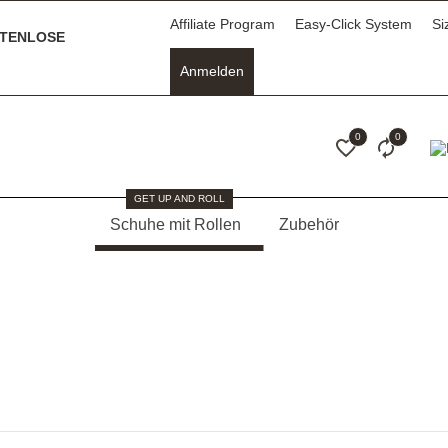
Affiliate Program
Easy-Click System
Si
TENLOSE
Anmelden
0
0
GET UP AND ROLL
Schuhe mit Rollen
Zubehör