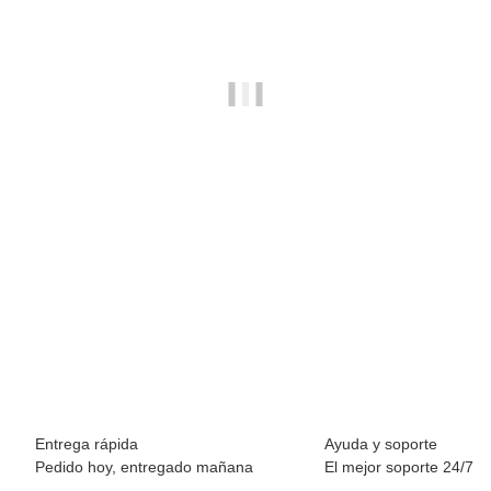
BREEZY ROLLERS 2241810 Origin blanco/azul
64,90 €
*
Disponible inmediatamente
Entrega rápida
Ayuda y soporte
Pedido hoy, entregado mañana
El mejor soporte 24/7