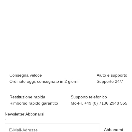
BREEZY ROLLERS 2241842 Classic bianco
69,90 €
*
Disponibile immediatamente
Consegna veloce
Aiuto e supporto
Ordinato oggi, consegnato in 2 giorni
Supporto 24/7
Restituzione rapida
Supporto telefonico
Rimborso rapido garantito
Mo-Fr. +49 (0) 7136 2948 555
Newsletter Abbonarsi
”
Abbonarsi