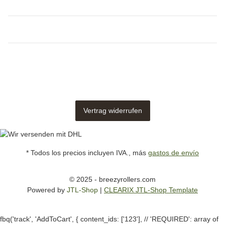
Vertrag widerrufen
* Todos los precios incluyen IVA., más
gastos de envío
© 2025 - breezyrollers.com
Powered by
JTL-Shop
|
CLEARIX JTL-Shop Template
fbq('track', 'AddToCart', { content_ids: ['123'], // 'REQUIRED': array of