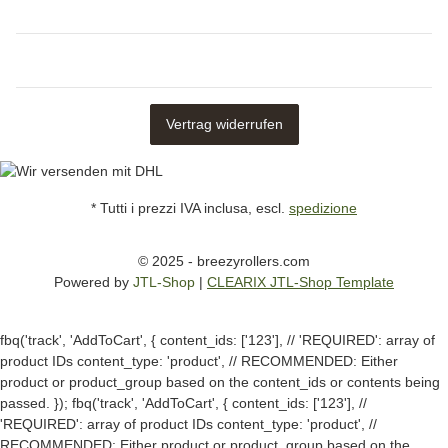
Vertrag widerrufen
* Tutti i prezzi IVA inclusa, escl.
spedizione
© 2025 - breezyrollers.com
Powered by
JTL-Shop
|
CLEARIX JTL-Shop Template
fbq('track', 'AddToCart', { content_ids: ['123'], // 'REQUIRED': array of
product IDs content_type: 'product', // RECOMMENDED: Either
product or product_group based on the content_ids or contents being
passed. });
fbq('track', 'AddToCart', { content_ids: ['123'], //
'REQUIRED': array of product IDs content_type: 'product', //
RECOMMENDED: Either product or product_group based on the