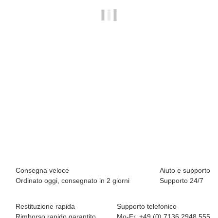
BREEZY ROLLERS 2241810 Origin bianco/blu
64,90 €
*
Disponibile immediatamente
Consegna veloce
Aiuto e supporto
Ordinato oggi, consegnato in 2 giorni
Supporto 24/7
Restituzione rapida
Supporto telefonico
Rimborso rapido garantito
Mo-Fr. +49 (0) 7136 2948 555